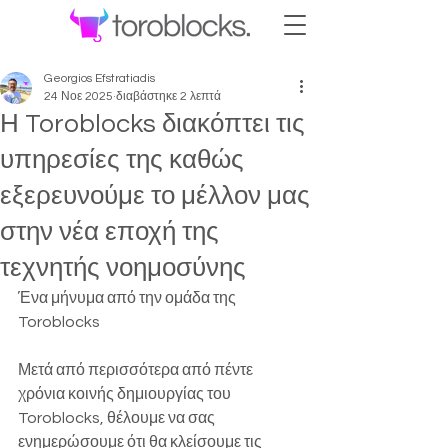
Georgios Efstratiadis
24 Νοε 2025
διαβάστηκε 2 λεπτά
Η Toroblocks διακόπτει τις
υπηρεσίες της καθώς
εξερευνούμε το μέλλον μας
στην νέα εποχή της
τεχνητής νοημοσύνης
Ένα μήνυμα από την ομάδα της 
Toroblocks
Μετά από περισσότερα από πέντε 
χρόνια κοινής δημιουργίας του 
Toroblocks, θέλουμε να σας 
ενημερώσουμε ότι θα κλείσουμε τις 