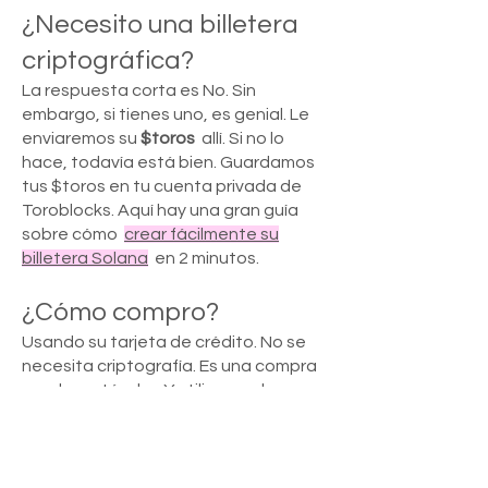
¿Necesito una billetera
criptográfica?
La respuesta corta es No. Sin
embargo, si tienes uno, es genial. Le
enviaremos su
$toros
allí. Si no lo
hace, todavía está bien. Guardamos
tus $toros en tu cuenta privada de
Toroblocks. Aquí hay una gran guía
sobre cómo
crear fácilmente su
billetera Solana
en 2 minutos.
¿Cómo compro?
Usando su tarjeta de crédito. No se
necesita criptografía. Es una compra
regular estándar. Y utilizamos la
pasarela de pago más segura que
existe. Raya.