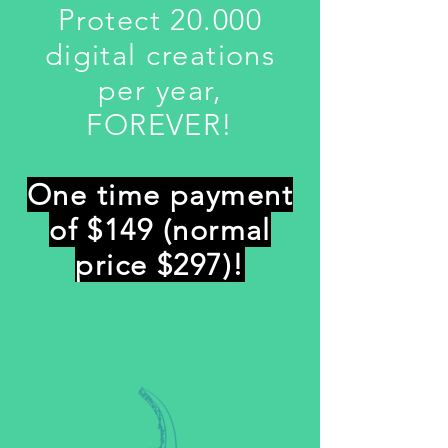
Protect 20.000
digital creations
per year,
FOREVER!
One time payment
of $149 (normal
price $297)!