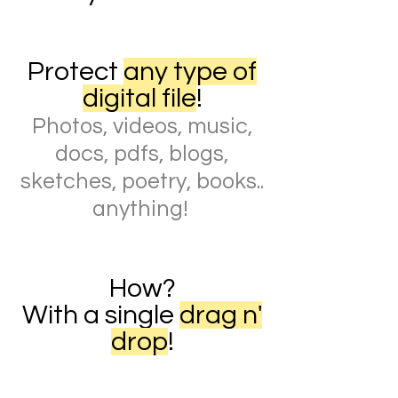
Protect
any type of
digital file
!
Photos, videos, music,
docs, pdfs, blogs,
sketches, poetry, books..
anything!
How?
With a single
drag n'
drop
!