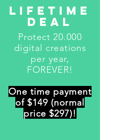
LIFETIME
DEAL
Protect 20.000
digital creations
per year,
FOREVER!
One time payment
of $149 (normal
price $297)!