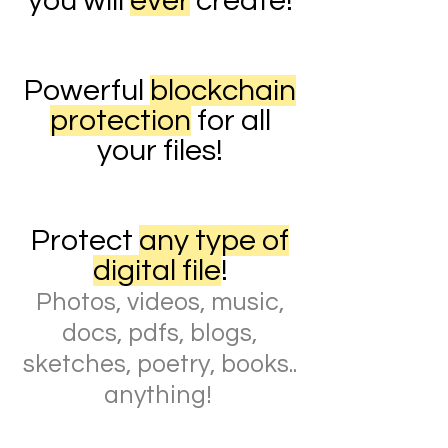
you will
ever
create!
Powerful
blockchain
protection
for all
your files!
Protect
any type of
digital file
!
Photos, videos, music,
docs, pdfs, blogs,
sketches, poetry, books..
anything!