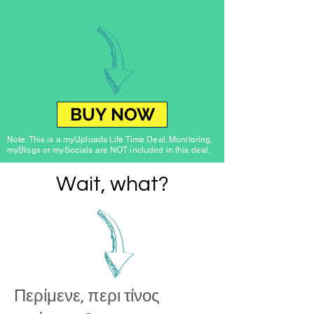
BUY NOW
Note: This is a myUploads Life Time Deal. Monitoring,
myBlogs or mySocials are NOT included in this deal.
Wait, what?
Περίμενε, περι τίνος