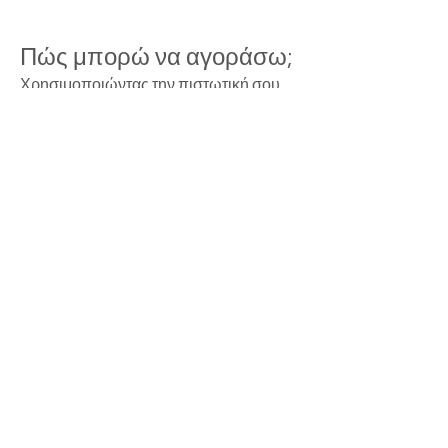
Πώς μπορώ να αγοράσω;
Χρησιμοποιώντας την πιστωτική σου
κάρτα. Δεν χρειάζεται crypto. Πρόκειται
για μια συνηθισμένη και τυπική αγορά.
Για τις συναλλαγές χρησιμοποιούμε την
πιο ασφαλή μέθοδο. Stripe.
Πόσο κοστίζει?
Η ελάχιστη αγορά είναι 99$ για 1000
$toros. Αυτά μπορείς να τα
χρησιμοποιήσεις προκειμένου να
αποκτήσεις περισσότερα προνόμια
αγοράζοντας κάποιο από τα παρακάτω
πακέτα.