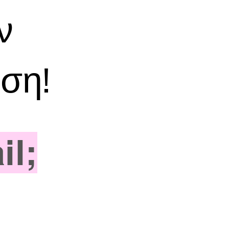
ν
ση!
il;