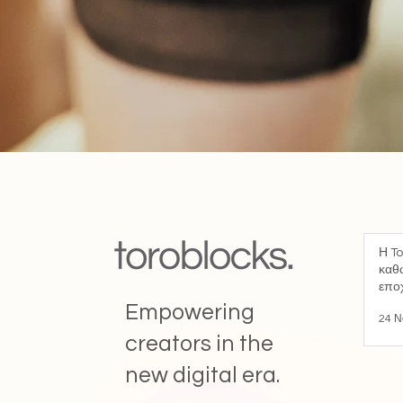
Η To
καθώ
επο
Empowering
24 Ν
creators in the
new digital era.