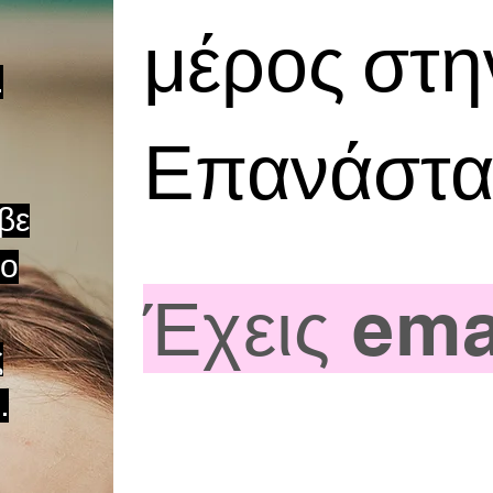
μέρος στη
.
Επανάστα
βε
το
Έχεις ema
ς
.