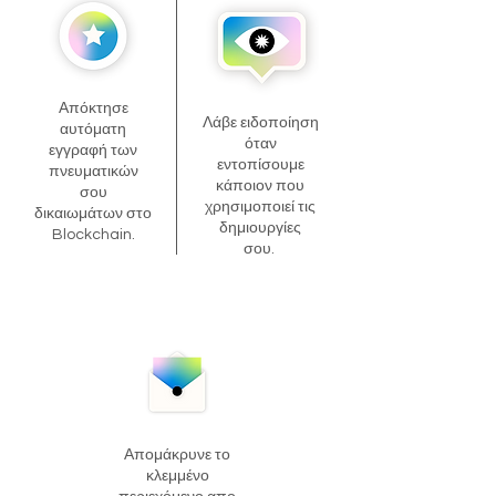
Απόκτησε
Λάβε ειδοποίηση
αυτόματη
όταν
εγγραφή των
εντοπίσουμε
πνευματικών
κάποιον που
σου
χρησιμοποιεί τις
δικαιωμάτων στο
δημιουργίες
Blockchain.
σου.
Απομάκρυνε το
κλεμμένο